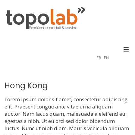
Aller
au
contenu
Topo Lab
Men
prin
FR
EN
pou
mobi
Hong Kong
Lorem ipsum dolor sit amet, consectetur adipiscing
elit. Praesent congue ante vitae urna aliquam
auctor. Nam lacus quam, malesuada a eleifend eu,
egestas a nibh. Ut eu orci sed dolor bibendum
luctus. Nunc ut nibh diam. Mauris vehicula aliquam