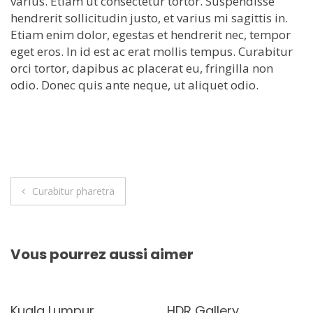
varius. Etiam ut consectetur tortor. Suspendisse
hendrerit sollicitudin justo, et varius mi sagittis in.
Etiam enim dolor, egestas et hendrerit nec, tempor
eget eros. In id est ac erat mollis tempus. Curabitur
orci tortor, dapibus ac placerat eu, fringilla non
odio. Donec quis ante neque, ut aliquet odio.
Navigation
Curabitur pharetra
de
l’article
Vous pourrez aussi aimer
Kuala Lumpur
HDR Gallery